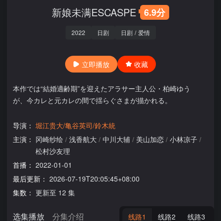
新娘未满ESCASPE
6.9分
2022
日剧
日剧
/
爱情
立即播放
收藏
本作では“結婚適齢期”を迎えたアラサー主人公・柏崎ゆう
が、今カレと元カレの間で揺らぐさまが描かれる。
导演：
堀江贵大/亀谷英司/鈴木統
主演：
冈崎纱绘
/
浅香航大
/
中川大辅
/
美山加恋
/
小林凉子
/
松村沙友理
首播：
2022-01-01
最后更新：
2026-07-19T20:05:45+08:00
集数：
更新至 12 集
选集播放
分集介绍
线路1
线路2
线路3