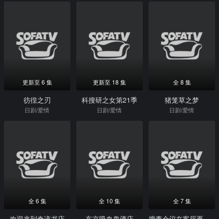
更新至 6 集
更新至 18 集
全 8 集
彷徨之刃
科搜研之女第21季
猪笼草之梦
日剧/爱情
日剧/爱情
日剧/爱情
全 6 集
全 10 集
全 7 集
欢迎来到奇迹书店
东京吸血鬼酒店
搜查会议在客厅再来一碗