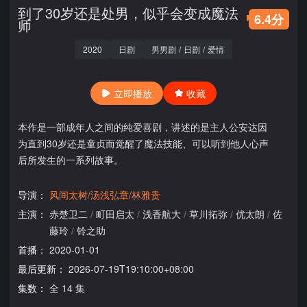
到了30岁还是处男，似乎会变成魔法
6.4分
师
2020
日剧
男男剧
/
日剧
/
爱情
立即播放
收藏
本作是一部成年人之间的纯爱喜剧，讲述的是主人公安达因
为直到30岁还是童贞而觉醒了魔法技能、可以听到他人心声
后所发生的一系列故事。
导演：
风间太树/汤浅弘章/林雅贵
主演：
赤楚卫二
/
町田启太
/
浅香航大
/
草川拓弥
/
优太朗
/
佐
藤玲
/
铃之助
首播：
2020-01-01
最后更新：
2026-07-19T19:10:00+08:00
集数：
全 14 集