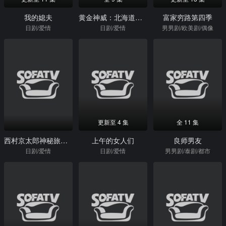
我的媳夫
黄金神威：北海道刺青囚犯争夺篇
富家穷路第四季
日剧/爱情
日剧/爱情
男男剧/欧美剧/偶像
更新至 4 集
全 11 集
西村京太郎神秘旅行72十津川警部的最后旅行
上午的女人们
良师男友
日剧/爱情
日剧/爱情
男男剧/泰剧/都市