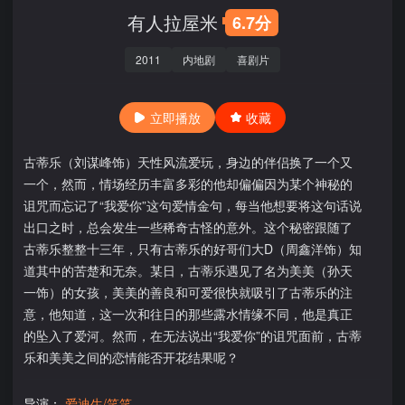
有人拉屋米
6.7分
2011
内地剧
喜剧片
立即播放
收藏
古蒂乐（刘谋峰饰）天性风流爱玩，身边的伴侣换了一个又
一个，然而，情场经历丰富多彩的他却偏偏因为某个神秘的
诅咒而忘记了“我爱你”这句爱情金句，每当他想要将这句话说
出口之时，总会发生一些稀奇古怪的意外。这个秘密跟随了
古蒂乐整整十三年，只有古蒂乐的好哥们大D（周鑫洋饰）知
道其中的苦楚和无奈。某日，古蒂乐遇见了名为美美（孙天
一饰）的女孩，美美的善良和可爱很快就吸引了古蒂乐的注
意，他知道，这一次和往日的那些露水情缘不同，他是真正
的坠入了爱河。然而，在无法说出“我爱你”的诅咒面前，古蒂
乐和美美之间的恋情能否开花结果呢？
导演：
爱迪生/笑笑