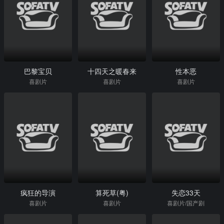
巴黎宝贝
十四天之暖春来
性本恶
喜剧片
喜剧片
喜剧片
疯狂的导演
算死草(粤)
失恋33天
喜剧片
喜剧片
喜剧片/国产剧