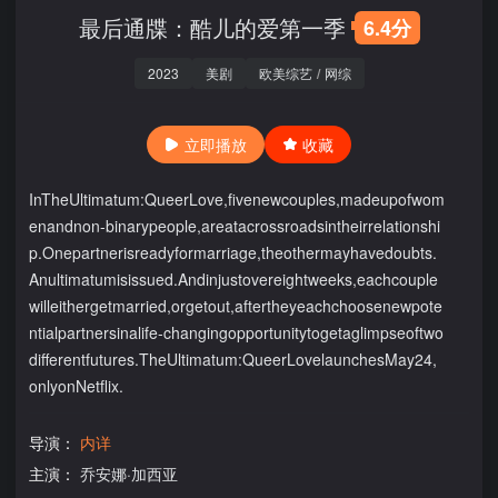
最后通牒：酷儿的爱第一季
6.4分
2023
美剧
欧美综艺
/
网综
立即播放
收藏
InTheUltimatum:QueerLove,fivenewcouples,madeupofwom
enandnon-binarypeople,areatacrossroadsintheirrelationshi
p.Onepartnerisreadyformarriage,theothermayhavedoubts.
Anultimatumisissued.Andinjustovereightweeks,eachcouple
willeithergetmarried,orgetout,aftertheyeachchoosenewpote
ntialpartnersinalife-changingopportunitytogetaglimpseoftwo
differentfutures.TheUltimatum:QueerLovelaunchesMay24,
onlyonNetflix.
导演：
内详
主演：
乔安娜·加西亚