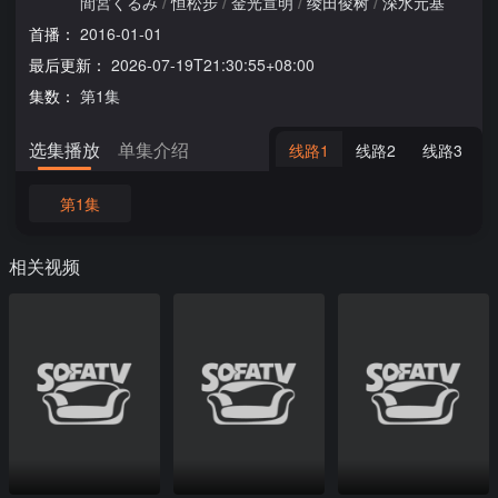
間宮くるみ
/
恒松步
/
金光宣明
/
绫田俊树
/
深水元基
首播：
2016-01-01
最后更新：
2026-07-19T21:30:55+08:00
集数：
第1集
选集播放
单集介绍
线路1
线路2
线路3
第1集
相关视频