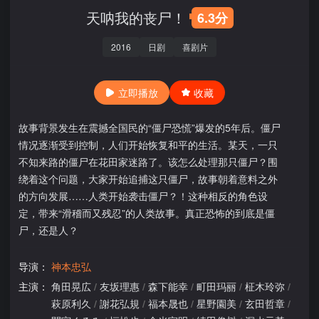
天呐我的丧尸！
6.3分
2016
日剧
喜剧片
立即播放
收藏
故事背景发生在震撼全国民的“僵尸恐慌”爆发的5年后。僵尸
情况逐渐受到控制，人们开始恢复和平的生活。某天，一只
不知来路的僵尸在花田家迷路了。该怎么处理那只僵尸？围
绕着这个问题，大家开始追捕这只僵尸，故事朝着意料之外
的方向发展……人类开始袭击僵尸？！这种相反的角色设
定，带来“滑稽而又残忍”的人类故事。真正恐怖的到底是僵
尸，还是人？
导演：
神本忠弘
主演：
角田晃広
/
友坂理惠
/
森下能幸
/
町田玛丽
/
柾木玲弥
/
萩原利久
/
謝花弘規
/
福本晟也
/
星野園美
/
玄田哲章
/