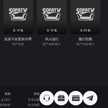
全 19 集
全 16 集
全 26 集
蔬菜不寂寞第33季
风火战纪
魔幻陀螺
国产动漫
国产动漫/格斗
国产动漫/格斗
政策
其他
. § 2257
常见问题
使用条款
站点地图