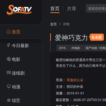
首页
片库
首页
详情
首页
爱神巧克力
6.6分
今日最新
2015
内地剧
国产动漫
/
经典
电影
极度怕麻烦的普通高中男生江浩一
竟发生了什么，因为自己根本不认
连续剧
导演：
害羞的云朵
动漫
主演：
唠叨的外套
首播：
2015-01-01
综艺
最后更新：
2026-07-20T03:31:3