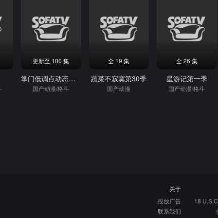
更新至 100 集
全 19 集
全 26 集
掌门低调点动态漫画第3季
蔬菜不寂寞第30季
星游记第一季
斗
国产动漫/格斗
国产动漫
国产动漫/格斗
关于
投放广告
18 U.S.C
联系我们