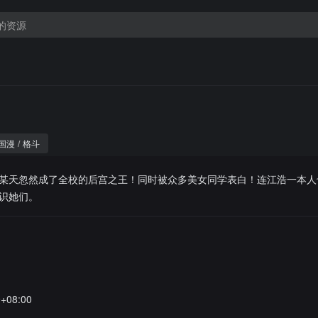
国漫
/
格斗
某天忽然成了全校的后宫之王！同时被众多美女同学表白！连江浩一本人
识她们。
9+08:00