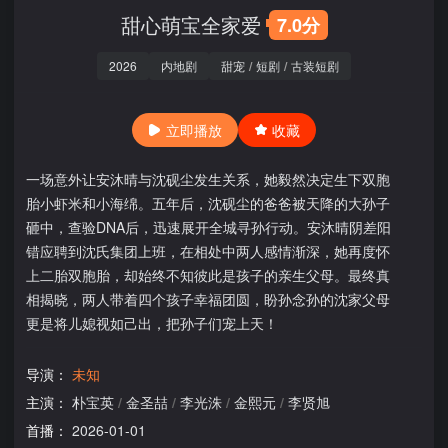
甜心萌宝全家爱
7.0分
2026
内地剧
甜宠
/
短剧
/
古装短剧
立即播放
收藏
一场意外让安沐晴与沈砚尘发生关系，她毅然决定生下双胞
胎小虾米和小海绵。五年后，沈砚尘的爸爸被天降的大孙子
砸中，查验DNA后，迅速展开全城寻孙行动。安沐晴阴差阳
错应聘到沈氏集团上班，在相处中两人感情渐深，她再度怀
上二胎双胞胎，却始终不知彼此是孩子的亲生父母。最终真
相揭晓，两人带着四个孩子幸福团圆，盼孙念孙的沈家父母
更是将儿媳视如己出，把孙子们宠上天！
导演：
未知
主演：
朴宝英
/
金圣喆
/
李光洙
/
金熙元
/
李贤旭
首播：
2026-01-01