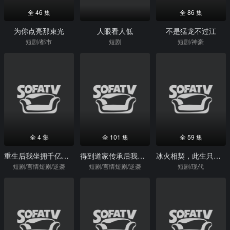
全 46 集
全 86 集
为你点亮那束光
人眼看人低
不是猛龙不过江
短剧/都市
短剧
短剧/神豪
全 4 集
全 101 集
全 59 集
重生后我坐拥千亿资产
得到道家传承后我终于发达了
冰火相契，此生只为你
短剧/言情短剧/逆袭
短剧/言情短剧/逆袭
短剧/现代