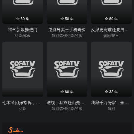
全 60 集
全 50 集
全 80 集
福气新娘娶进门
逆袭外卖王手机奇缘
反派更宠谁还要男主啊
短剧/都市
短剧/言情短剧/逆袭
短剧/都市
全 80 集
全 32 集
七零替姐嫁指挥，搞事不忘吃瓜
透视：我靠赶山走上人生巅峰
我藏千万身家，全村当我穷光蛋
短剧
短剧/言情短剧/逆袭
短剧