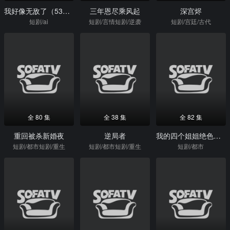
我好像无敌了（53集）Ai短剧
三年恩尽乘风起
深宫烬
短剧/ai
短剧/言情短剧/逆袭
短剧/宫廷/古代
全 80 集
全 38 集
全 82 集
重回被杀新婚夜
逆局者
我的四个姐姐绝色倾城
短剧/都市短剧/重生
短剧/都市短剧/重生
短剧/都市