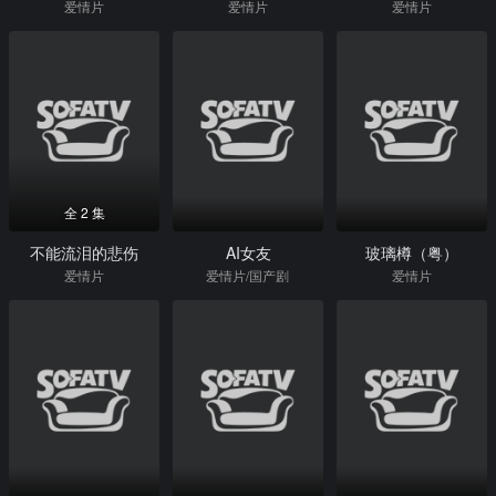
爱情片
爱情片
爱情片
全 2 集
不能流泪的悲伤
AI女友
玻璃樽（粤）
爱情片
爱情片/国产剧
爱情片