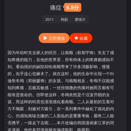
痛症
6.5分
2011
韩剧
爱情片
立即播放
收藏
因为年幼时失去家人的经历，让南顺（权相宇饰）失去了感
知疼痛的能力，在他的世界里，所有肉体上的疼痛都感知不
到。看似很好的缺陷却给南顺带来了许多消极影响，慢慢
的，似乎连心也麻木了。就在这时，他的生命中出现一个叫
做朱冬绚（郑丽媛饰）的女孩。与南顺相反，冬绚不仅能感
知到疼痛，且极其敏感，一丝丝细微的伤痛对她而言都有可
能有是致命的。但即使这样，冬绚依然是个活泼开朗的女
孩，而这样的特质也渐渐感化着南顺。二人从最初的互看对
方不顺眼，到被对方吸引，在一系列事件中融化了彼此的内
心。但感知南辕北辙的二人面临的是重重考验，最终二人能
否携手，一路走下去呢……本片改编自韩国漫画家江草的同
名漫画，他的多部漫画被改编成电影、电视剧。