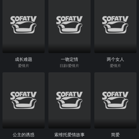
成长难题
一吻定情
两个女人
爱情片
日剧/爱情片
爱情片
公主的诱惑
索维托爱情故事
简爱