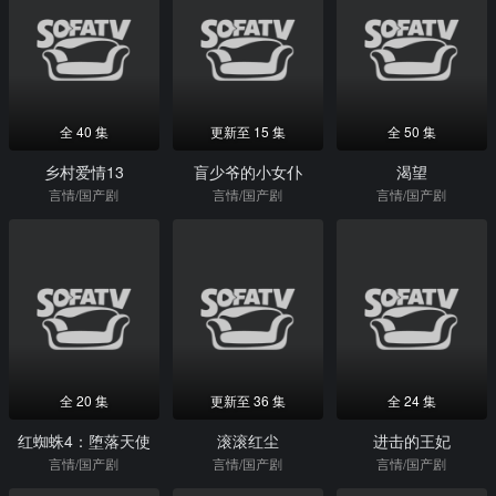
全 40 集
更新至 15 集
全 50 集
乡村爱情13
盲少爷的小女仆
渴望
言情/国产剧
言情/国产剧
言情/国产剧
全 20 集
更新至 36 集
全 24 集
红蜘蛛4：堕落天使
滚滚红尘
进击的王妃
言情/国产剧
言情/国产剧
言情/国产剧