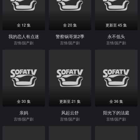
全 12 集
全 20 集
更新至 45 集
我的恋人有点迷
警察锅哥第2季
永不低头
言情/国产剧
言情/国产剧
言情/国产剧
全 30 集
更新至 21 集
全 36 集
亲妈
风起云舒
阳光下的法庭
言情/国产剧
言情/国产剧
言情/国产剧