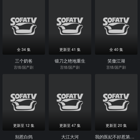
全 34 集
更新至 41 集
全 40 集
三个奶爸
锻刀之绝地重生
笑傲江湖
言情/国产剧
言情/国产剧
言情/国产剧
更新至 12 集
更新至 47 集
更新至 20 集
别惹白鸽
大江大河
我的医妃不好惹第三季