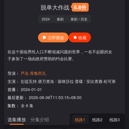
脱单大作战
6.8分
2024
泰剧
泰剧
/
历史
立即播放
收藏
在这个面临男性人口不断缩减问题的世界，一名不起眼的女
子参加了一场由政府赞助的约会比赛。
导演：
严永·库鲁昂孔
主演：
彭提瓦特·唐万查洛
/
葵咪莎拉·普碟
/
安比查雅·松可寒
首播：
2024-01-01
最后更新：
2026-08-06T11:53:15+08:00
集数：
全 6 集
选集播放
分集介绍
线路1
线路2
线路3