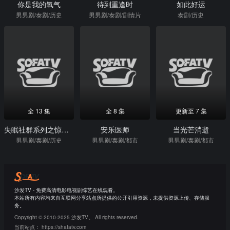
你是我的氧气
待到重逢时
如此好运
男男剧/泰剧/历史
男男剧/泰剧/剧情片
泰剧/历史
全 13 集
全 8 集
更新至 7 集
失眠社群系列之惊床事件
安乐医师
当光芒消逝
男男剧/泰剧/历史
男男剧/泰剧/都市
男男剧/泰剧/都市
沙发TV - 免费高清电影电视剧综艺在线观看。
本站所有内容均来自互联网分享站点所提供的公开引用资源，未提供资源上传、存储服
务。
Copyright © 2010-2025 沙发TV。 All rights reserved.
当前站点：
https://shafatv.com