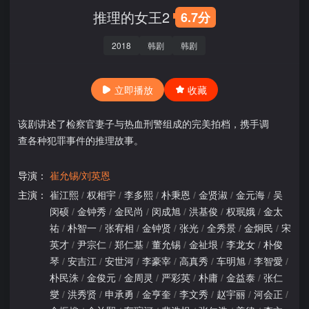
推理的女王2
6.7分
2018
韩剧
韩剧
立即播放
收藏
该剧讲述了检察官妻子与热血刑警组成的完美拍档，携手调
查各种犯罪事件的推理故事。
导演：
崔允锡/刘英恩
主演：
崔江熙
/
权相宇
/
李多熙
/
朴秉恩
/
金贤淑
/
金元海
/
吴
闵硕
/
金钟秀
/
金民尚
/
闵成旭
/
洪基俊
/
权珉娥
/
金太
祐
/
朴智一
/
张宥相
/
金钟贤
/
张光
/
全秀景
/
金炯民
/
宋
英才
/
尹宗仁
/
郑仁基
/
董允锡
/
金祉垠
/
李龙女
/
朴俊
琴
/
安吉江
/
安世河
/
李豪宰
/
高真秀
/
车明旭
/
李智愛
/
朴民洙
/
金俊元
/
金周灵
/
严彩英
/
朴庸
/
金益泰
/
张仁
燮
/
洪秀贤
/
申承勇
/
金亨奎
/
李文秀
/
赵宇丽
/
河会正
/