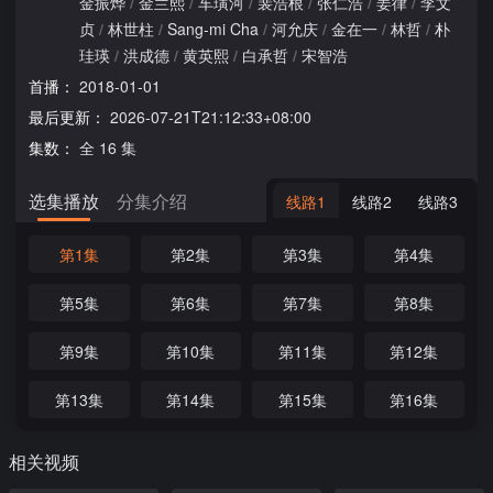
金振烨
/
金兰熙
/
车璌河
/
裴浩根
/
张仁浩
/
姜律
/
李文
贞
/
林世柱
/
Sang-mi Cha
/
河允庆
/
金在一
/
林哲
/
朴
珪瑛
/
洪成德
/
黄英熙
/
白承哲
/
宋智浩
首播：
2018-01-01
最后更新：
2026-07-21T21:12:33+08:00
集数：
全 16 集
选集播放
分集介绍
线路1
线路2
线路3
第1集
第2集
第3集
第4集
第5集
第6集
第7集
第8集
第9集
第10集
第11集
第12集
第13集
第14集
第15集
第16集
相关视频