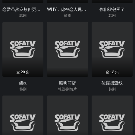
恋爱虽然麻烦但更讨厌孤独
WHY：你被恋人甩的真正理由
你们被包围了
韩剧
韩剧
韩剧
全 20 集
全 12 集
幽灵
照明商店
碰撞搜查线
韩剧
韩剧/剧情片
韩剧