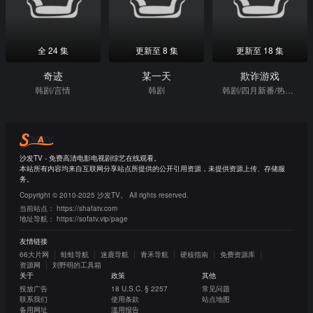
全 24 集
更新至 8 集
更新至 18 集
奇迹
某一天
欺诈游戏
韩剧/言情
韩剧
韩剧/四月新番/热血/日本动漫
沙发TV - 免费高清电影电视剧综艺在线观看。
本站所有内容均来自互联网分享站点所提供的公开引用资源，未提供资源上传、存储服
务。
Copyright © 2010-2025 沙发TV。 All rights reserved.
当前站点：
https://shafatv.com
地址导航：
https://sofatv.vip/page
友情链接
66大片网
蛙蛙导航
迷鹿导航
青禾导航
硬核指南
免费资源库
资源网
刘野明的工具箱
关于
政策
其他
投放广告
18 U.S.C. § 2257
常见问题
联系我们
使用条款
站点地图
备用网址
滥用报告