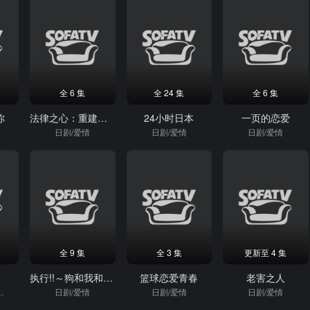
全 6 集
全 24 集
全 6 集
你
法律之心：重建生命的律师
24小时日本
一页的恋爱
日剧/爱情
日剧/爱情
日剧/爱情
全 9 集
全 3 集
更新至 4 集
崖
执行!!～狗和我和执行官
篮球恋爱青春
老害之人
美学/爱情
日剧/爱情
日剧/爱情
日剧/爱情