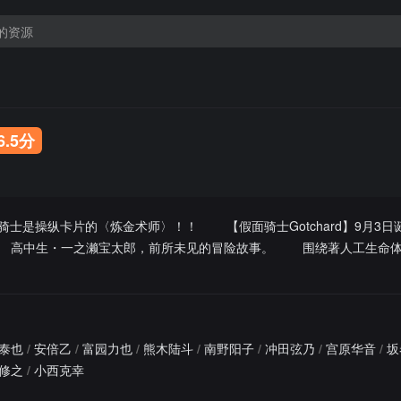
6.5分
骑士是操纵卡片的〈炼金术师〉！！ 【假面骑士Gotchard】9月3
高中生・一之濑宝太郎，前所未见的冒险故事。 围绕著人工生命体C
泰也
/
安倍乙
/
富园力也
/
熊木陆斗
/
南野阳子
/
冲田弦乃
/
宫原华音
/
坂
修之
/
小西克幸