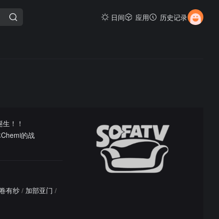
日间
应用
历史记录
日诞生！！
hemi的战
卷有纱
/
加部亚门
/