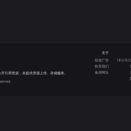
关于
投放广告
18 U.S.C
联系我们
备用网址
公开引用资源，未提供资源上传、存储服务。
served.
硬核指南
免费资源库
资源网