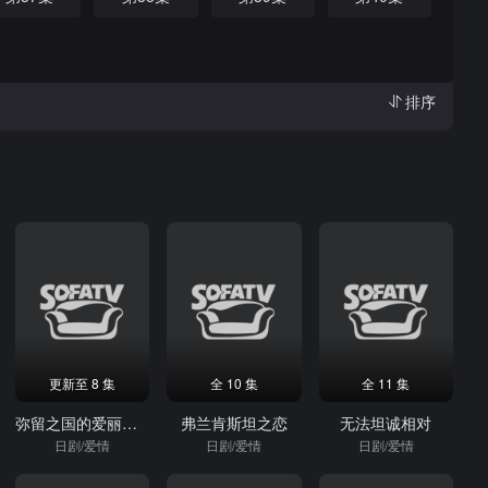
排序
更新至 8 集
全 10 集
全 11 集
弥留之国的爱丽丝第二季
弗兰肯斯坦之恋
无法坦诚相对
日剧/爱情
日剧/爱情
日剧/爱情