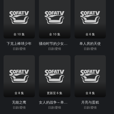
全 10 集
全 10 集
全 6 集
下克上棒球少年
骚动时节的少女们啊
单人房的天使
日剧/爱情
日剧/爱情
日剧/爱情
全 8 集
更新至 6 集
全 8 集
无能之鹰
女人的战争～单身汉杀人事件～
月亮与蛋糕
日剧/爱情
日剧/爱情
日剧/爱情