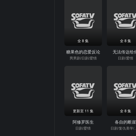
全 8 集
全 8 集
糖果色的恋爱反论
无法传达给
男男剧/日剧/爱情
日剧/爱情
更新至 11 集
全 8 集
阿修罗医生
各自的断
日剧/爱情
日剧/复仇