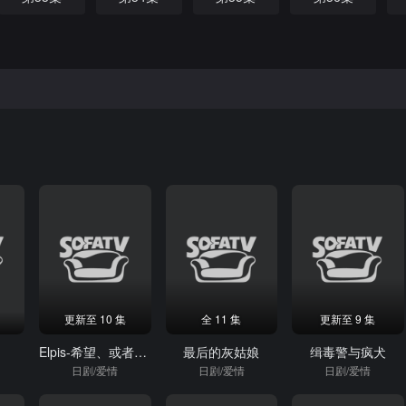
更新至 10 集
全 11 集
更新至 9 集
Elpis-希望、或者灾难-
最后的灰姑娘
缉毒警与疯犬
日剧/爱情
日剧/爱情
日剧/爱情