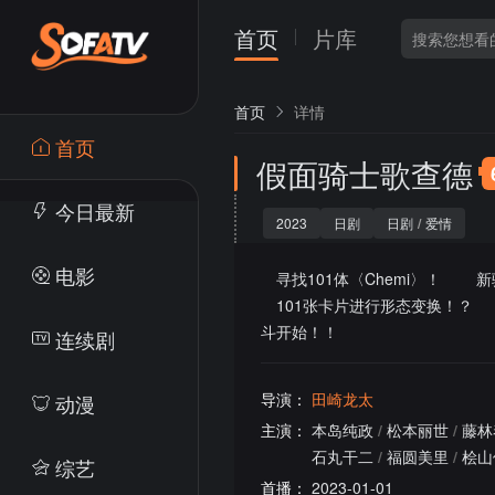
首页
片库
首页
详情
首页
假面骑士歌查德
今日最新
2023
日剧
日剧
/
爱情
电影
寻找101体〈Chemi〉！ 新
101张卡片进行形态变换！？ 
斗开始！！
连续剧
导演：
田崎龙太
动漫
主演：
本岛纯政
/
松本丽世
/
藤林
石丸干二
/
福圆美里
/
桧山
综艺
首播：
2023-01-01