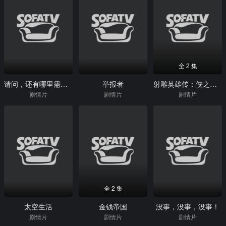
全 2 集
请问，还有哪里需要加强
举报者
射雕英雄传：侠之大者
剧情片
剧情片
剧情片
全 2 集
太空生活
金钱帝国
没事，没事，没事！
剧情片
剧情片
剧情片