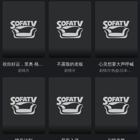
祝你好运，里奥·格兰德
不露脸的老板
心灵想要大声呼喊
剧情片
剧情片
剧情片/热血/日本动漫
蜂鸟计划
异形入侵
与狼共舞