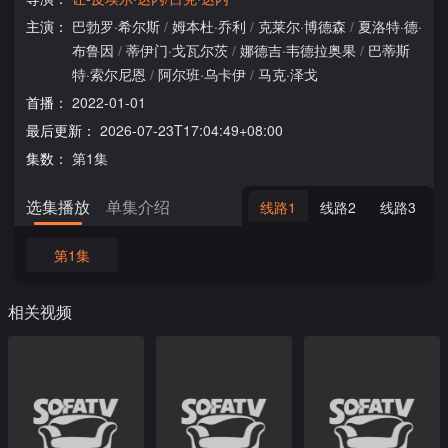
主演：
巴勃罗·希尔斯
/
姆本杜·乔利
/
克莱尔·博德森
/
夏洛特·德·
布鲁因
/
蒂伊门·戈瓦尔茨
/
娜德吉·韦德拉奥果
/
巴蒂斯
特·索尔尼恩
/
阿尔班·乌卡伊
/
马克·泽戈
首播：
2022-01-01
最后更新：
2026-07-23T17:04:49+08:00
集数：
第1集
选集播放
单集介绍
线路1
线路2
线路3
第1集
相关视频