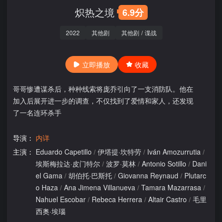
炽热之境
6.9分
2022
其他剧
其他剧
/
谍战
立即播放
收藏
哥哥惨遭谋杀后，种种线索将庞乔引向了一支消防队。他在
加入后展开进一步的调查，不仅找到了爱情和家人，还发现
了一名连环杀手
导演：
内详
主演：
Eduardo Capetillo
/
伊塔提·坎特劳
/
Iván Amozurrutia
/
埃斯梅拉达·皮门特尔
/
波罗·莫林
/
Antonio Sotillo
/
Dani
el Gama
/
胡伯托·巴斯托
/
Giovanna Reynaud
/
Plutarc
o Haza
/
Ana Jimena Villanueva
/
Tamara Mazarrasa
/
Nahuel Escobar
/
Rebeca Herrera
/
Altair Castro
/
毛里
西奥·埃瑙