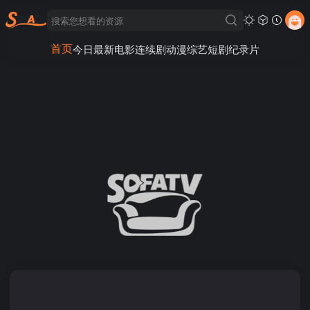
首页
今日最新
电影
连续剧
动漫
综艺
短剧
纪录片