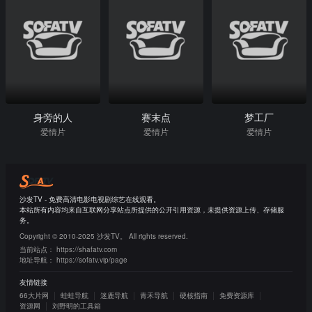
身旁的人
赛末点
梦工厂
爱情片
爱情片
爱情片
沙发TV - 免费高清电影电视剧综艺在线观看。
本站所有内容均来自互联网分享站点所提供的公开引用资源，未提供资源上传、存储服
务。
Copyright © 2010-2025 沙发TV。 All rights reserved.
当前站点：
https://shafatv.com
地址导航：
https://sofatv.vip/page
友情链接
66大片网
蛙蛙导航
迷鹿导航
青禾导航
硬核指南
免费资源库
资源网
刘野明的工具箱