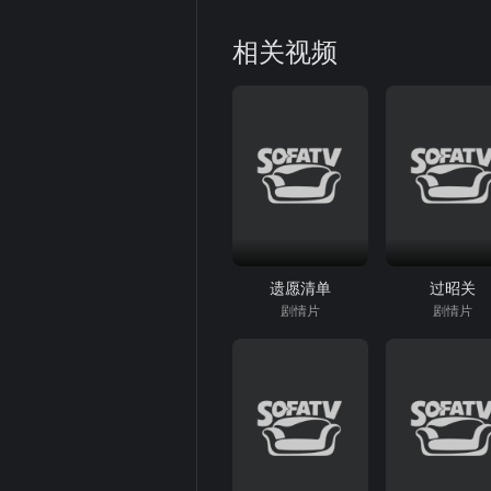
相关视频
遗愿清单
过昭关
剧情片
剧情片