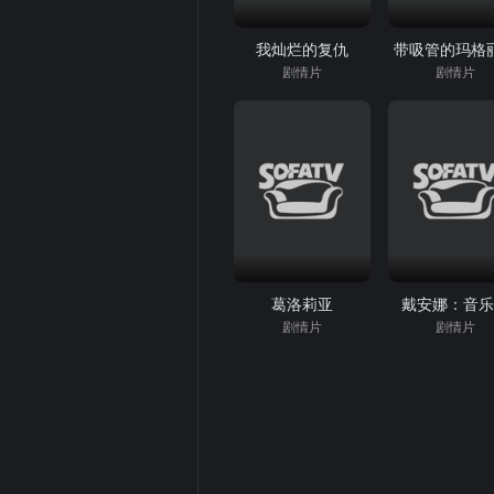
我灿烂的复仇
带吸管的玛格
剧情片
剧情片
葛洛莉亚
戴安娜：音
剧情片
剧情片