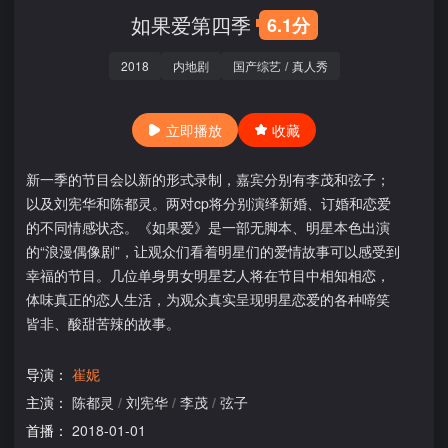
如果爱第四季
6.1分
2018
内地剧
国产综艺
/
真人秀
立即播放
收藏
新一季的节目会以新的形式录制，嘉宾分别有李茂和弦子；
以及刘宪华和陈都灵。两对cp将分别演绎新婚、订婚和恋爱
的不同情感状态。《如果爱》是一部无脚本、明星本色出演
的“浪漫偶像剧”，让观众们看着明星们的爱情故事可以感受到
幸福的节目。几位单身男女明星艺人将在节目中相知相恋，
体味真正的恋人生活，为观众真实呈现明星恋爱的各种啼笑
皆非、酸甜苦辣的故事。
导演：
崔妮
主演：
陈都灵
/
刘宪华
/
李茂
/
弦子
首播：
2018-01-01