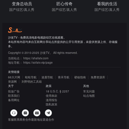
变身总动员
匠心传奇
看我的生活
国产综艺/真人秀
国产综艺/真人秀
国产综艺/真人秀
沙发TV - 免费高清电影电视剧综艺在线观看。
本站所有内容均来自互联网分享站点所提供的公开引用资源，未提供资源上传、存储服
务。
Copyright © 2010-2025 沙发TV。 All rights reserved.
当前站点：
https://shafatv.com
地址导航：
https://sofatv.vip/page
友情链接
66大片网
蛙蛙导航
迷鹿导航
青禾导航
硬核指南
免费资源库
资源网
刘野明的工具箱
关于
政策
其他
投放广告
18 U.S.C. § 2257
常见问题
联系我们
使用条款
站点地图
备用网址
滥用报告
隐私政策
客服联系
商务合作
最新地址
渠道合作