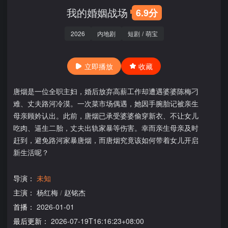
我的婚姻战场
6.9分
2026
内地剧
短剧
/
萌宝
立即播放
收藏
唐烟是一位全职主妇，婚后放弃高薪工作却遭遇婆婆陈梅刁
难、丈夫路河冷漠。一次菜市场偶遇，她因手腕胎记被亲生
母亲顾妗认出。此前，唐烟已承受婆婆偷穿新衣、不让女儿
吃肉、逼生二胎，丈夫出轨家暴等伤害。幸而亲生母亲及时
赶到，避免路河家暴唐烟，而唐烟究竟该如何带着女儿开启
新生活呢？
导演：
未知
主演：
杨红梅
/
赵铭杰
首播：
2026-01-01
最后更新：
2026-07-19T16:16:23+08:00