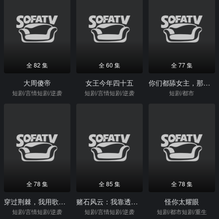
全 82 集
全 60 集
全 77 集
大周傻帝
女王今年四十五
你们都舔女主，那女反派我可抱走了
短剧/言情短剧/逆袭
短剧/言情短剧/逆袭
短剧/都市
全 78 集
全 85 集
全 78 集
穿过荆棘，我用歌声拥抱王冠
赌石风云：我靠透视覆手为玉
怪你太耀眼
短剧/言情短剧/逆袭
短剧/言情短剧/逆袭
短剧/都市短剧/重生