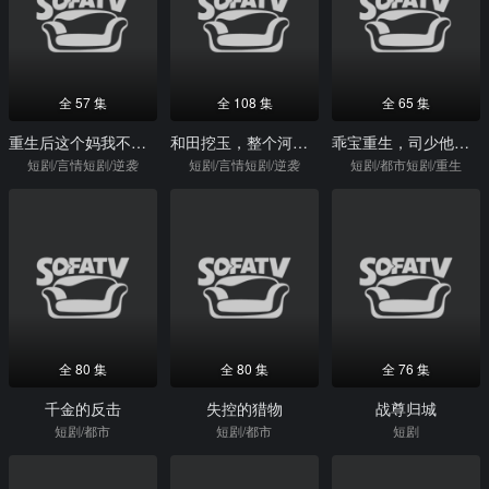
全 57 集
全 108 集
全 65 集
重生后这个妈我不当了
和田挖玉，整个河床都是我的矿场
乖宝重生，司少他在线诱宠
短剧/言情短剧/逆袭
短剧/言情短剧/逆袭
短剧/都市短剧/重生
全 80 集
全 80 集
全 76 集
千金的反击
失控的猎物
战尊归城
短剧/都市
短剧/都市
短剧