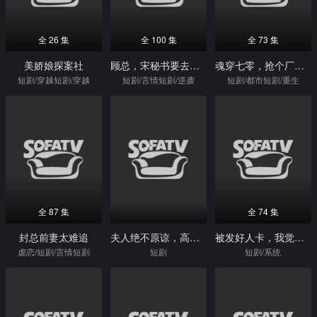
全 26 集
全 100 集
全 73 集
美娇娘探案社
顾总，宋秘书要去父留子了
魂穿七零，抢个厂长当老公
短剧/穿越短剧/穿越
短剧/言情短剧/逆袭
短剧/都市短剧/重生
全 87 集
全 74 集
封总前妻太难追
夫人绝不原谅，高冷渣夫失控了
被发好人卡，我觉醒少女好感系统
虐恋/短剧/言情短剧
短剧
短剧/系统