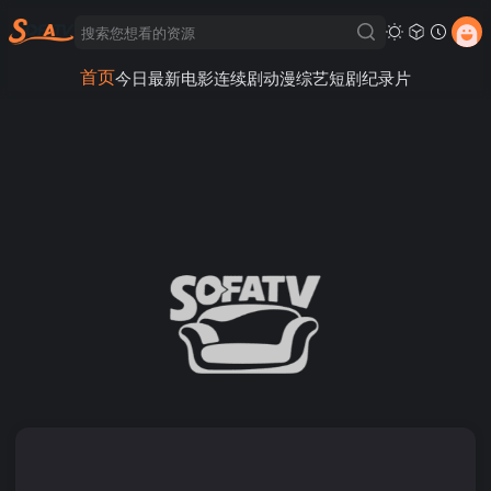
首页
今日最新
电影
连续剧
动漫
综艺
短剧
纪录片