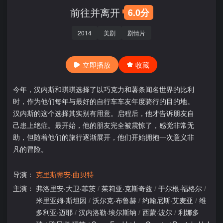
前往并离开
6.0分
2014
美剧
剧情片
立即播放
收藏
今年，汉内斯和琪琪选择了以巧克力和薯条闻名世界的比利
时，作为他们每年与最好的自行车车友年度骑行的目的地。
汉内斯的这个选择其实别有用意。启程后，他才告诉朋友自
己患上绝症。最开始，他的朋友完全被震惊了，感觉非常无
助，但随着他们的旅行逐渐展开，他们开始拥抱一次意义非
凡的冒险。
导演：
克里斯蒂安·曲贝特
主演：
弗洛里安·大卫·菲茨
/
茱莉亚·克斯奇兹
/
于尔根·福格尔
/
米里亚姆·斯坦因
/
沃尔克·布鲁赫
/
约翰尼斯·艾麦亚
/
维
多利亚·迈耶
/
汉内洛勒·埃尔斯纳
/
西蒙·波尔
/
利娜多