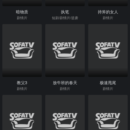
暗物质
执笔
持斧的女人
剧情片
短剧/剧情片/逆袭
剧情片
教父3
放牛班的春天
极速甩尾
剧情片
剧情片
剧情片