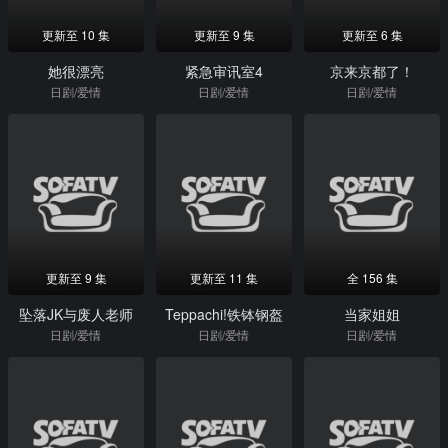
更新至 10 集
更新至 9 集
更新至 6 集
她很漂亮
紧急审讯室4
京来京都了！
日剧/爱情
日剧/爱情
日剧/爱情
更新至 9 集
更新至 11 集
全 156 集
坠落JK与废人老师
Teppachi!铁钵钢盔
当家姐姐
日剧/爱情
日剧/爱情
日剧/爱情