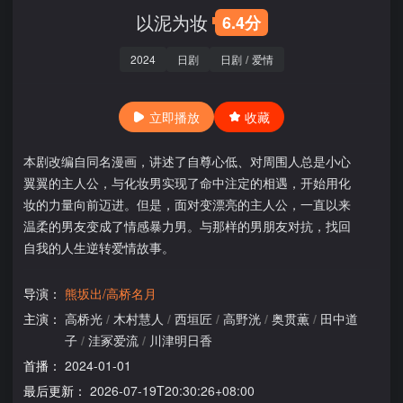
以泥为妆
6.4分
2024
日剧
日剧
/
爱情
立即播放
收藏
本剧改编自同名漫画，讲述了自尊心低、对周围人总是小心
翼翼的主人公，与化妆男实现了命中注定的相遇，开始用化
妆的力量向前迈进。但是，面对变漂亮的主人公，一直以来
温柔的男友变成了情感暴力男。与那样的男朋友对抗，找回
自我的人生逆转爱情故事。
导演：
熊坂出/高桥名月
主演：
高桥光
/
木村慧人
/
西垣匠
/
高野洸
/
奥贯薫
/
田中道
子
/
洼冢爱流
/
川津明日香
首播：
2024-01-01
最后更新：
2026-07-19T20:30:26+08:00