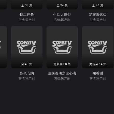
全 38 集
全 24 集
全 44 集
特工任务
生活大爆炒
梦在海这边
言情/国产剧
言情/国产剧
言情/国产剧
全 40 集
更新至 28 集
更新至 14 集
暮色心约
法医秦明之读心者
闻香榭
言情/国产剧
言情/国产剧
言情/国产剧