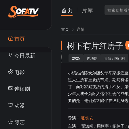
首页
片库
首页
详情
首页
树下有片红房子
今日最新
2025
内地剧
言情
/
国产剧
电影
小镇姑娘陈欢尔随父母举家搬迁至
过人生所有重要的节点。期间有读
甘、面对家庭变故的措手不及、第
连续剧
少年人成长为融入这个社会的成年
要的是，他们始终陪伴在彼此身边
动漫
导演：
张笑安
综艺
主演：
翟潇闻
/
周柯宇
/
杨肸子
/