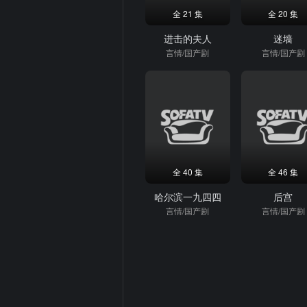
全 21 集
全 20 集
进击的夫人
迷墙
言情/国产剧
言情/国产剧
全 40 集
全 46 集
哈尔滨一九四四
后宫
言情/国产剧
言情/国产剧