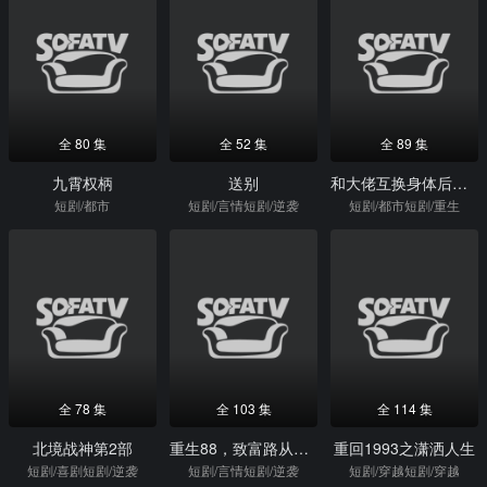
全 80 集
全 52 集
全 89 集
九霄权柄
送别
和大佬互换身体后我怼翻全场
短剧/都市
短剧/言情短剧/逆袭
短剧/都市短剧/重生
全 78 集
全 103 集
全 114 集
北境战神第2部
重生88，致富路从二道贩子开始
重回1993之潇洒人生
短剧/喜剧短剧/逆袭
短剧/言情短剧/逆袭
短剧/穿越短剧/穿越