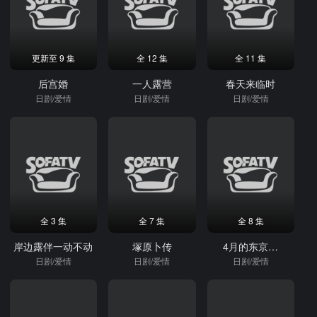
更新至 9 集
全 12 集
全 11 集
后宫婚
一人露营
春天来临时
日剧/爱情
日剧/爱情
日剧/爱情
全 3 集
全 7 集
全 8 集
岸边露伴一动不动
塚原卜传
4月的东京…
日剧/爱情
日剧/爱情
日剧/爱情