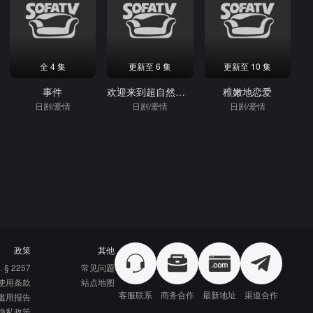
全 4 集
更新至 6 集
更新至 10 集
事件
欢迎来到超自然森林
稚嫩地恋爱
日剧/爱情
日剧/爱情
日剧/爱情
政策
其他
. § 2257
常见问题
使用条款
站点地图
客服联系
商务合作
最新地址
渠道合作
滥用报告
隐私政策