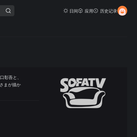
日间
应用
历史记录
樋口彰吾と、
さまが描か