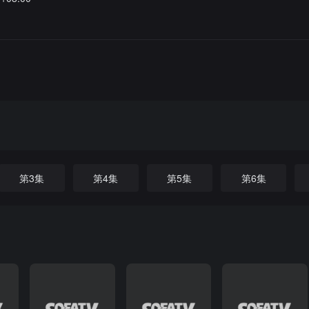
第3集
第4集
第5集
第6集