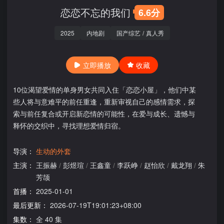
恋恋不忘的我们
6.6分
2025
内地剧
国产综艺
/
真人秀
立即播放
收藏
10位渴望爱情的单身男女共同入住「恋恋小屋」，他们中某
些人将与意难平的前任重逢，重新审视自己的感情需求，探
索与前任复合或开启新恋情的可能性，在爱与成长、遗憾与
释怀的交织中，寻找理想爱情归宿。
导演：
生动的外套
主演：
王振赫
/
彭煜瑄
/
王鑫童
/
李跃峥
/
赵怡欣
/
戴龙翔
/
朱
芳颉
首播：
2025-01-01
最后更新：
2026-07-19T19:01:23+08:00
集数：
全 40 集