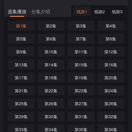
选集播放
分集介绍
线路1
线路2
线路3
第1集
第2集
第3集
第4集
第5集
第6集
第7集
第8集
第9集
第10集
第11集
第12集
第13集
第14集
第15集
第16集
第17集
第18集
第19集
第20集
第21集
第22集
第23集
第24集
第25集
第26集
第27集
第28集
第29集
第30集
第31集
第32集
第33集
第34集
第35集
第36集