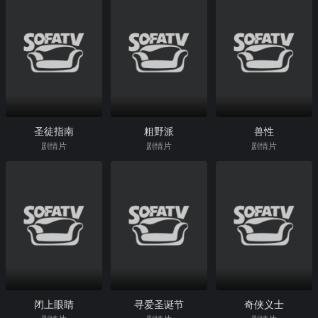
圣徒指南
粗野派
兽性
剧情片
剧情片
剧情片
闭上眼睛
寻爱圣诞节
奇侠义士