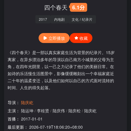
四个春天
6.1分
2017
内地剧
文化
/
纪录片
立即播放
收藏
《四个春天》是一部以真实家庭生活为背景的纪录片。15岁
离家，在异乡漂泊多年的导演以自己南方小城里的父母为主
角，在四年光阴里，以一己之力记录了他们的美丽日常。在
如诗的乐活慢生活图景中，影像缓缓雕刻出一个幸福家庭近
二十年的温柔变迁，以及他们如何以自己的方式面对流转的
时间、人生的得失起落。
导演：
陆庆屹
主演：
陆运坤
/
李桂贤
/
陆庆伟
/
陆庆松
/
陆庆屹
首播：
2017-01-01
最后更新：
2026-07-19T18:06:20+08:00