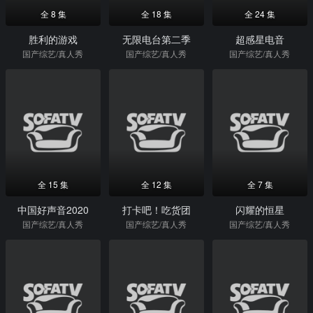
全 8 集
全 18 集
全 24 集
胜利的游戏
无限电台第二季
超感星电音
国产综艺/真人秀
国产综艺/真人秀
国产综艺/真人秀
全 15 集
全 12 集
全 7 集
中国好声音2020
打卡吧！吃货团
闪耀的恒星
国产综艺/真人秀
国产综艺/真人秀
国产综艺/真人秀