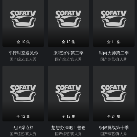
全 10 集
全 12 集
全 11 集
平行时空遇见你
来吧冠军第二季
时尚大师第二季
国产综艺/真人秀
国产综艺/真人秀
国产综艺/真人秀
全 12 集
全 12 集
全 24 集
无限爆点料
想想办法吧！爸爸
极限挑战第十季
国产综艺/真人秀
国产综艺/真人秀
国产综艺/真人秀