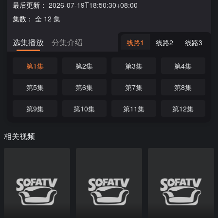
最后更新：
2026-07-19T18:50:30+08:00
集数：
全 12 集
选集播放
分集介绍
线路1
线路2
线路3
第1集
第2集
第3集
第4集
第5集
第6集
第7集
第8集
第9集
第10集
第11集
第12集
相关视频