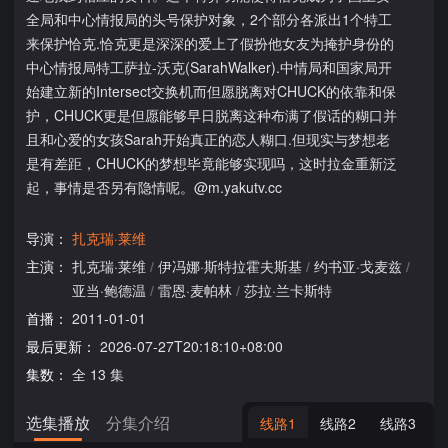
全局和中心情报局的头号保护对象，2个部分各派出1个特工
来保护恰克.恰克更是深深的爱上了假扮他女友为掩护身份的
中心情报局特工萨拉-沃克(SarahWalker).中情局和国家局开
始建立新的Intersect交换机而但愿脱离对CHUCK的依靠和保
护，CHUCK更是但愿能够早日脱离这种布满了假话的糊口并
且和心爱的女孩Sarah开始真正的恋人糊口.但现实与梦想老
是有差距，CHUCK的梦想毕竟能够实现吗，这时拉金重新泛
起，事情是否另有隐情呢。@m.yakutv.cc
导演：
扎克瑞·莱维
主演：
扎克瑞·莱维
/
伊冯娜·斯特拉霍夫斯基
/
约书亚·戈麦兹
/
亚当·鲍德温
/
雷恩·麦帕林
/
莎拉·兰卡斯特
首播：
2011-01-01
最后更新：
2026-07-27T20:18:10+08:00
集数：
全 13 集
选集播放
分集介绍
线路1
线路2
线路3