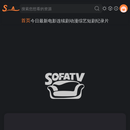
首页
今日最新
电影
连续剧
动漫
综艺
短剧
纪录片