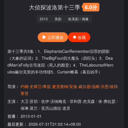
大侦探波洛第十三季
6.0分
2013
美剧
欧美剧
/
偶像
立即播放
收藏
第十三季共5集：1、ElephantsCanRemember旧罪的阴影
（大象的证词）2、TheBigFour四大魔头（四巨头）3、Dea
dMan’sFolly古宅迷踪（死人的殿堂）4、TheLaboursofHerc
ules赫尔克里的丰功伟绩5、Curtain帷幕（幕后凶手）
导演：
约翰·史翠兰/希提·麦克唐纳/安迪·威尔逊/汤姆·沃恩/彼得·
莱登
主演：
大卫·苏切
/
佐伊·沃纳梅克
/
菲利普·杰克森
/
休·弗拉瑟
/
保琳·莫兰
/
亚历山德拉·道灵
首播：
2013-01-01
最后更新：
2026-07-31T21:02:14+08:00