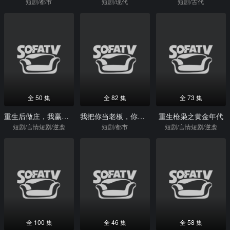
短剧/都市
短剧/现代
短剧/古代
全 50 集
全 82 集
全 73 集
重生后做庄，我赢麻了
我把你当老板，你竟然想做我老婆
重生枪枭之黄金年代
短剧/言情短剧/逆袭
短剧/都市
短剧/言情短剧/逆袭
全 100 集
全 46 集
全 58 集