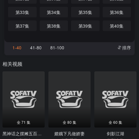
第33集
第34集
第35集
第36集
第37集
第38集
第39集
第40集
1-40
41-80
81-100
排序
相关视频
全 71 集
全 80 集
全 60 集
黑神话之摆摊五百年大圣归来
嫦娥下凡做娇妻
剑影江湖