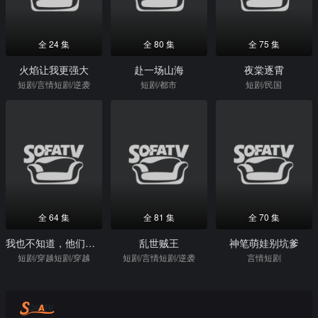
全 24 集
全 80 集
全 75 集
火焰让我更强大
赴一场山海
夜棠逐霄
短剧/言情短剧/逆袭
短剧/都市
短剧/民国
全 64 集
全 81 集
全 70 集
我也不知道，他们就缠上了
乱世贼王
神笔萌娃别坑爹
短剧/穿越短剧/穿越
短剧/言情短剧/逆袭
言情短剧