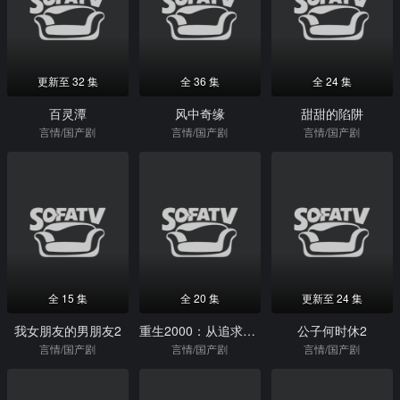
更新至 32 集
全 36 集
全 24 集
百灵潭
风中奇缘
甜甜的陷阱
言情/国产剧
言情/国产剧
言情/国产剧
全 15 集
全 20 集
更新至 24 集
我女朋友的男朋友2
重生2000：从追求青涩校花同桌开始
公子何时休2
言情/国产剧
言情/国产剧
言情/国产剧