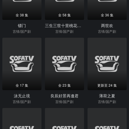
全 38 集
全 58 集
全 36 集
镖门
三生三世十里桃花未删减版
两世欢
言情/国产剧
言情/国产剧
言情/国产剧
全 17 集
全 23 集
更新至 24 集
泳无止境
良辰好景再逢君
薄荷之夏
言情/国产剧
言情/国产剧
言情/国产剧