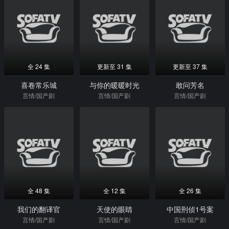
全 24 集
更新至 31 集
更新至 37 集
喜卷常乐城
与你的暖暖时光
敢问芳名
言情/国产剧
言情/国产剧
言情/国产剧
全 48 集
全 12 集
全 26 集
我们的翻译官
天使的眼睛
中国刑侦1号案
言情/国产剧
言情/国产剧
言情/国产剧