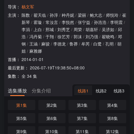
导演：
杨文军
主演：
陈数
/
翟天临
/
孙淳
/
种丹妮
/
梁丽
/
鲍大志
/
师悦玲
/
崔
新琴
/
霍璇
/
常汝言
/
李悦然
/
张宁益
/
孙浩浩
/
李明震
/
李涓
/
上白
/
邢城
/
刘秀芝
/
周荣
/
胡嘉轩
/
吴济如
/
邱
浩
/
冯丹菊
/
于翔
/
徐艺芳
/
郭沫
/
刘乃强
/
翟晓鸣
/
邓
钢
/
王涵
/
麻骏
/
李德龙
/
鲁莽
/
牟芮
/
白鹭
/
孔明
/
胡
姐
/
麻雅娜
首播：
2014-01-01
最后更新：
2026-07-19T19:38:50+08:00
集数：
全 34 集
选集播放
分集介绍
线路1
线路2
线路3
第1集
第2集
第3集
第4集
第5集
第6集
第7集
第8集
第9集
第10集
第11集
第12集