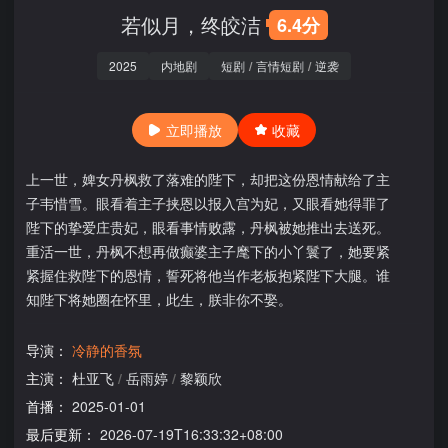
若似月，终皎洁
6.4分
2025
内地剧
短剧
/
言情短剧
/
逆袭
立即播放
收藏
上一世，婢女丹枫救了落难的陛下，却把这份恩情献给了主
子韦惜雪。眼看着主子挟恩以报入宫为妃，又眼看她得罪了
陛下的挚爱庄贵妃，眼看事情败露，丹枫被她推出去送死。
重活一世，丹枫不想再做癫婆主子麾下的小丫鬟了，她要紧
紧握住救陛下的恩情，誓死将他当作老板抱紧陛下大腿。谁
知陛下将她圈在怀里，此生，朕非你不娶。
导演：
冷静的香氛
主演：
杜亚飞
/
岳雨婷
/
黎颖欣
首播：
2025-01-01
最后更新：
2026-07-19T16:33:32+08:00