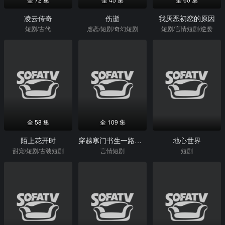
凌云传奇
伤逝
我厌恶初恋的原因
短剧/古代
虐恋/短剧/奇幻短剧
短剧/言情短剧/逆袭
全 58 集
全 109 集
陌上花开时
穿越寒门书生一路封神第一季
地心世界
甜宠/短剧/古装短剧
言情短剧
短剧