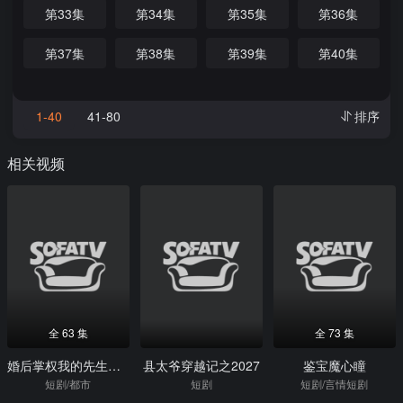
第33集
第34集
第35集
第36集
第37集
第38集
第39集
第40集
1-40
41-80
排序
相关视频
全 63 集
全 73 集
婚后掌权我的先生超护短
县太爷穿越记之2027
鉴宝魔心瞳
短剧/都市
短剧
短剧/言情短剧