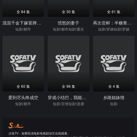
全 84 集
全 30 集
全 61 集
混混千金下嫁冒牌烧烤店老板
愤怒的妻子
再次尝鲜：半糖青梅心尖宠
短剧/都市
短剧/都市短剧/重生
短剧/穿越短剧/穿越
全 60 集
全 96 集
全 4 集
爱到尽头终成空
穿成小结巴，我能心想事成
乡路姐妹情
短剧/都市
短剧/言情短剧/逆袭
短剧
沙发TV - 免费高清电影电视剧综艺在线观看。