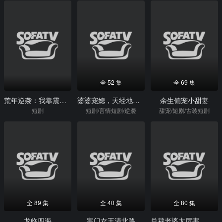
全 52 集
全 69 集
荒年逆袭：我靠震惊值养娃又宠夫
婆婆宠媳，天经地义！
余生偏宠小甜妻
短剧
短剧/言情短剧/逆袭
甜宠/短剧/古装短剧
全 89 集
全 40 集
全 80 集
龙临四海
寒门女王清北路
总裁老婆太厉害，我兵王身份没用