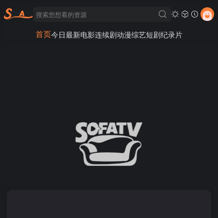
首页
今日最新
电影
连续剧
动漫
综艺
短剧
纪录片