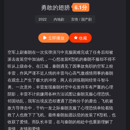
勇敢的翅膀
6.1分
2022
内地剧
言情
/
国产剧
立即播放
收藏
空军上尉秦朗在一次实弹演习中克服困难完成了任务后却被
派去改装空中加油机，一心想改装K型机的秦朗不服却不得不
听从上级命令。在江城，秦朗遇见了因事故免职的空军上校
丰雷，作风严谨不近人情的丰雷与心高气傲感情用事的秦朗
在观念上产生了极大的冲突，两人在训练期间经常斗智斗
勇。一次意外，丰雷发现秦朗对空中右发停车有严重的心理
阴影，丰雷不计前嫌用各种方法试图让秦朗克服心理恐惧。
邻国动乱，我军出境反恐却遭遇了恐怖分子的袭击，飞机被
敌方导弹击中，千钧一发之际秦朗克服了心理恐惧单轮着陆
救了人也救下了飞机。最终秦朗如愿以偿的改装了K型机，也
收获了爱情。而队长丰雷，在与秦朗的相处中也重新理解了
亲情，友情和爱情。