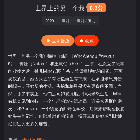
世界上的另一个我
6.3分
2020
泰剧
泰剧
/
历史
立即播放
收藏
世界上的另一个我》翻拍自韩剧《WhoAreYou-学校201
5》，糖妹（Natam）和王慧侦（Krist）主演。在忍受了恶毒
的欺凌之后，孤儿Mind试图自杀，希望摆脱她的问题。不可
思议的是，她因失去所有记忆而生存下来，在承担米恩身份
时醒来，开始新的生活。头脑和梅恩是没有更多的不同，当
然，除了事实上，他们是同卵双胞胎。作为米恩生活，Mind
有机会见到内特，一个年轻的游泳运动员，谁是米恩斯的密
友，和Gunkan，一个调皮的帅哥在学校，后来来帮助她恢复
她失去的记忆。但随着时间的流逝，揭开真相使她感到比她
经历过的更多的痛苦。
导演：
卡尼萨·坤宇