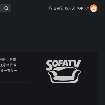
日间
应用
历史记录
同龄，阴差
次意外后感
好要一直在一