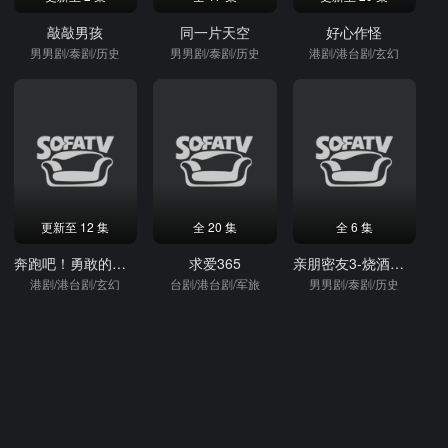
敲敲男孩
同一片天空
好心作怪
男男剧/泰剧/历史
男男剧/泰剧/历史
港剧/港台剧/玄幻
更新至 12 集
全 20 集
全 6 集
奔跑吧！勇敢的女人们（粤）
求爱365
亲朋密友3-烧酒炸弹!
港剧/港台剧/玄幻
台剧/港台剧/军旅
男男剧/泰剧/历史