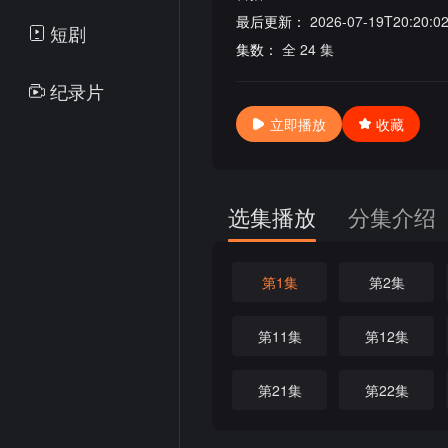
最后更新：
2026-07-19T20:20:0
短剧
集数：
全 24 集
纪录片
立即播放
收藏
选集播放
分集介绍
第1集
第2集
第11集
第12集
第21集
第22集