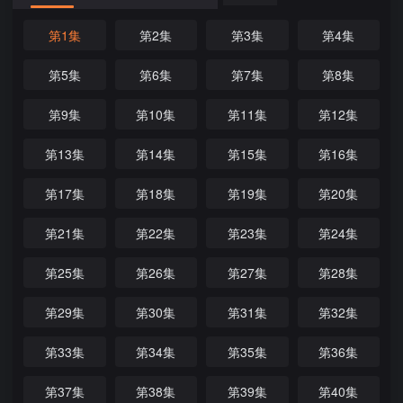
第1集
第2集
第3集
第4集
第5集
第6集
第7集
第8集
第9集
第10集
第11集
第12集
第13集
第14集
第15集
第16集
第17集
第18集
第19集
第20集
第21集
第22集
第23集
第24集
第25集
第26集
第27集
第28集
第29集
第30集
第31集
第32集
第33集
第34集
第35集
第36集
第37集
第38集
第39集
第40集