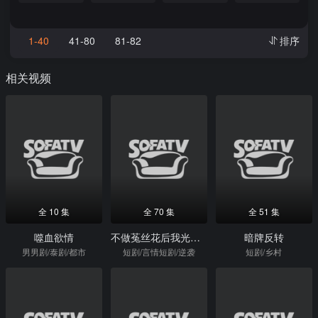
1-40
41-80
81-82
排序
相关视频
全 10 集
全 70 集
全 51 集
噬血欲情
不做菟丝花后我光芒万丈
暗牌反转
男男剧/泰剧/都市
短剧/言情短剧/逆袭
短剧/乡村