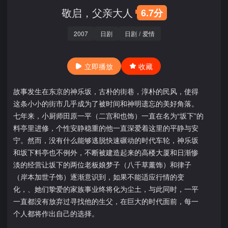
敬启，父亲大人
6.7分
2007
日剧
日剧
/
爱情
立即播放
收藏
故事发生在东京的神乐坂，古朴的街巷，淳朴的民风，使得
这条小小的街市几乎成为了被时间和神明遗忘的美好角落。
七年来，小厨师田原一平（二宫和也饰）一直在名为“坂下”的
料亭里进修，个性安静稳重的他一直深爱着这里的平静与安
宁。然而，没有什么能够逃脱快速碾动的时代车轮，神乐坂
和坂下料亭也不例外，不断被建造起来的高楼大厦和日渐惨
淡的经营让坂下的两位老板娘梦子（八千草薰饰）和律子
（岸本加世子饰）逐渐意识到，如果不能适应行情的变
化，、她们挚爱的家族事业终将化为尘土，与此同时，一平
一直都没有放弃过寻找他的生父，在巨大的时代面前，每一
个人都将作出自己的选择。