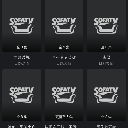
全 9 集
全 9 集
全 3 集
年龄歧视
再生最后英雄
满愿
日剧/爱情
日剧/爱情
日剧/爱情
全 8 集
更新至 6 集
全 8 集
绝狼：黑暗之血
从现在开始，不做朋友了吧
再见的延续