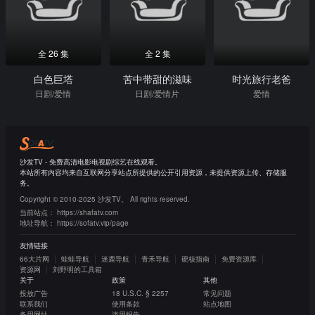
全 26 集
全 2 集
白色巨塔
苦中带甜的滋味
时光旅行老爸
日剧/爱情
日剧/爱情片
爱情
沙发TV - 免费高清电影电视剧综艺在线观看。
本站所有内容均来自互联网分享站点所提供的公开引用资源，未提供资源上传、存储服
务。
Copyright © 2010-2025 沙发TV。 All rights reserved.
当前站点：
https://shafatv.com
地址导航：
https://sofatv.vip/page
友情链接
66大片网
蛙蛙导航
迷鹿导航
青禾导航
硬核指南
免费资源库
资源网
刘野明的工具箱
关于
政策
其他
投放广告
18 U.S.C. § 2257
常见问题
联系我们
使用条款
站点地图
备用网址
滥用报告