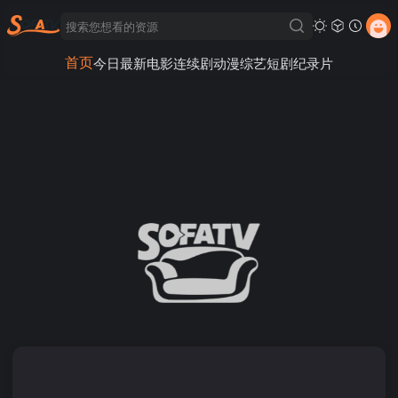
首页
今日最新
电影
连续剧
动漫
综艺
短剧
纪录片