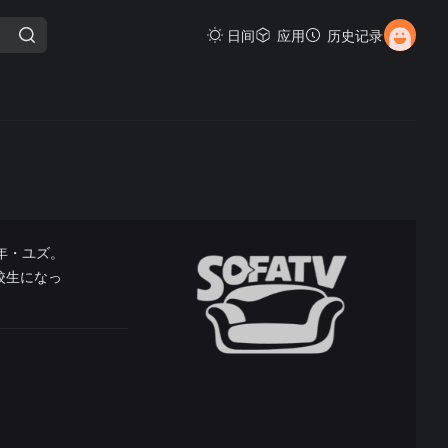
日间
应用
历史记录
年・ユズ。
校生になっ