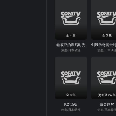
全 4 集
全 3 集
帕底亚的课后时光
热血/日本动漫
热血/日本动
全 8 集
更新至 24 集
K剧场版
白金终局
热血/日本动漫
热血/日本动