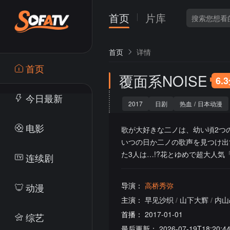
首页
片库
首页
详情
首页
覆面系NOISE
6.
今日最新
2017
日剧
热血
/
日本动漫
电影
歌が大好きな二ノは、幼い頃2つ
いつの日か二ノの歌声を見つけ出
た3人は…!?花とゆめで超大人気「
连续剧
导演：
高桥秀弥
动漫
主演：
早见沙织
/
山下大辉
/
内山
首播：
2017-01-01
综艺
最后更新：
2026-07-19T18:20:4