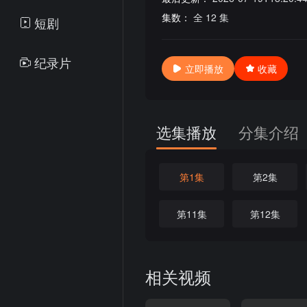
集数：
全 12 集
短剧
纪录片
立即播放
收藏
选集播放
分集介绍
第1集
第2集
第11集
第12集
相关视频