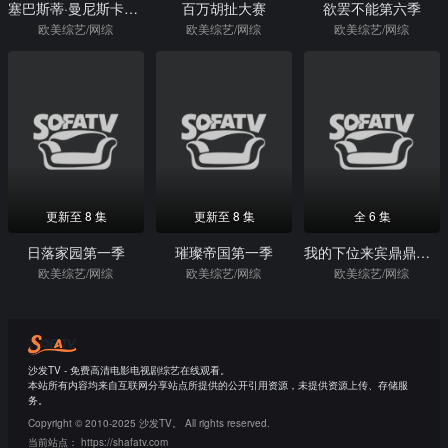
塞巴斯蒂·曼尼斯卡科：是我的问题吗？
百万胡扯大赛
欲罢不能第六季
欧美综艺/网综
欧美综艺/网综
欧美综艺/网综
更新至 8 集
更新至 8 集
全 6 集
日落家园第一季
璀璨帝国第一季
我的下位来宾鼎鼎大名第二季
欧美综艺/网综
欧美综艺/网综
欧美综艺/网综
沙发TV - 免费高清电影电视剧综艺在线观看。
本站所有内容均来自互联网分享站点所提供的公开引用资源，未提供资源上传、存储服
务。
Copyright © 2010-2025 沙发TV。 All rights reserved.
当前站点：
https://shafatv.com