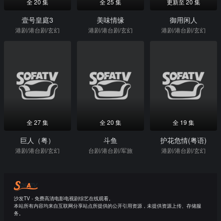
全 20 集
全 25 集
更新至 20 集
壹号皇庭3
美味情缘
御用闲人
港剧/港台剧/玄幻
港剧/港台剧/玄幻
港剧/港台剧/玄幻
全 27 集
全 20 集
全 19 集
巨人（粤）
斗鱼
护花危情(粤语)
港剧/港台剧/玄幻
台剧/港台剧/军旅
港剧/港台剧/玄幻
沙发TV - 免费高清电影电视剧综艺在线观看。
本站所有内容均来自互联网分享站点所提供的公开引用资源，未提供资源上传、存储服
务。