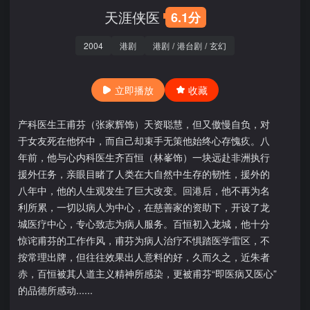
天涯侠医
6.1分
2004
港剧
港剧
/
港台剧
/
玄幻
立即播放
收藏
产科医生王甫芬（张家辉饰）天资聪慧，但又傲慢自负，对
于女友死在他怀中，而自己却束手无策他始终心存愧疚。八
年前，他与心内科医生齐百恒（林峯饰）一块远赴非洲执行
援外仼务，亲眼目睹了人类在大自然中生存的韧性，援外的
八年中，他的人生观发生了巨大改变。回港后，他不再为名
利所累，一切以病人为中心，在慈善家的资助下，开设了龙
城医疗中心，专心致志为病人服务。百恒初入龙城，他十分
惊诧甫芬的工作作风，甫芬为病人治疗不惧踏医学雷区，不
按常理出牌，但往往效果出人意料的好，久而久之，近朱者
赤，百恒被其人道主义精神所感染，更被甫芬“即医病又医心”
的品德所感动......