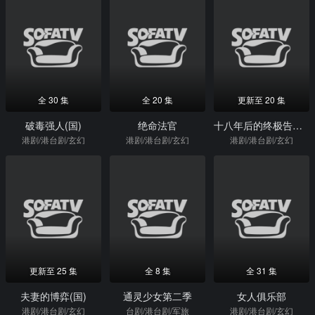
全 30 集
全 20 集
更新至 20 集
破毒强人(国)
绝命法官
十八年后的终极告白2.0(粤)
港剧/港台剧/玄幻
港剧/港台剧/玄幻
港剧/港台剧/玄幻
更新至 25 集
全 8 集
全 31 集
夫妻的博弈(国)
通灵少女第二季
女人俱乐部
港剧/港台剧/玄幻
台剧/港台剧/军旅
港剧/港台剧/玄幻