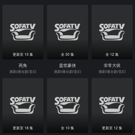
更新至 15 集
全 30 集
全 12 集
死角
盖世豪侠
非常大状
港剧/港台剧/玄幻
港剧/港台剧/玄幻
港剧/港台剧/玄幻
更新至 18 集
全 10 集
更新至 12 集