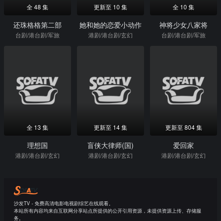
全 48 集
更新至 10 集
全 10 集
还珠格格第二部
她和她的恋爱小动作
神将少女八家将
台剧/港台剧/军旅
港剧/港台剧/玄幻
台剧/港台剧/军旅
全 13 集
更新至 14 集
更新至 804 集
理想国
盲侠大律师(国)
爱回家
港剧/港台剧/玄幻
港剧/港台剧/玄幻
港剧/港台剧/玄幻
沙发TV - 免费高清电影电视剧综艺在线观看。
本站所有内容均来自互联网分享站点所提供的公开引用资源，未提供资源上传、存储服
务。