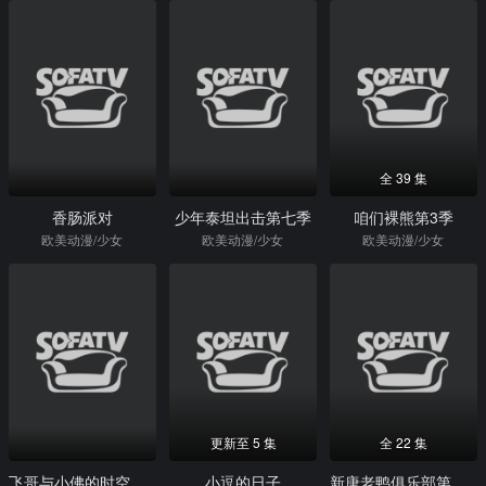
全 39 集
香肠派对
少年泰坦出击第七季
咱们裸熊第3季
欧美动漫/少女
欧美动漫/少女
欧美动漫/少女
更新至 5 集
全 22 集
飞哥与小佛的时空大冒险
小逗的日子
新唐老鸭俱乐部第三季