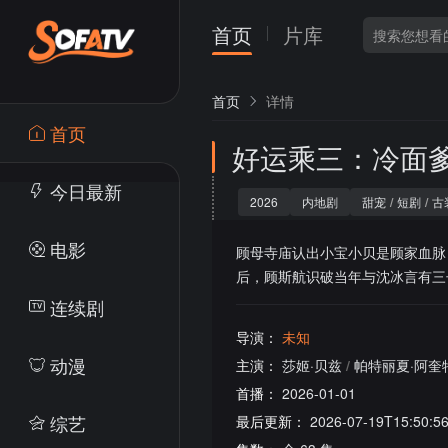
首页
片库
首页
详情
首页
好运乘三：冷面
今日最新
2026
内地剧
甜宠
/
短剧
/
古
电影
顾母寺庙认出小宝小贝是顾家血脉
后，顾斯航识破当年与沈冰言有三
连续剧
导演：
未知
动漫
主演：
莎姬·贝兹
/
帕特丽夏·阿奎
首播：
2026-01-01
综艺
最后更新：
2026-07-19T15:50:5