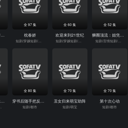
全 97 集
全 60 集
全 52 集
返老还童：我带孙女当顶流
枕春娇
欢迎来到21世纪
狮圈顶流：姐凭醒狮赢天下
短剧/穿越短剧/穿越
短剧/穿越短剧/穿越
短剧/言情短剧/逆袭
全 80 集
全 70 集
全 70 集
天降三宝：妈咪逆风翻盘
穿书后随手把反派cp的醋缸掀翻
丑女归来萌宝助阵
第十次心动
短剧/逆袭
短剧/都市
短剧/萌宝
短剧/都市