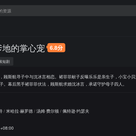
爹地的掌心宠
6.8分
装短剧
，顾斯航寻子中与沈冰言相恋。褚菲菲献子反曝乐乐是亲生子，小宝小贝
子。幕后黑手褚菲菲伏法，顾斯航求婚沈冰言，承诺守护母子四人。
特
/
米哈拉·赫罗德
/
汤姆·费尔顿
/
佩特逊·约瑟夫
6+08:00