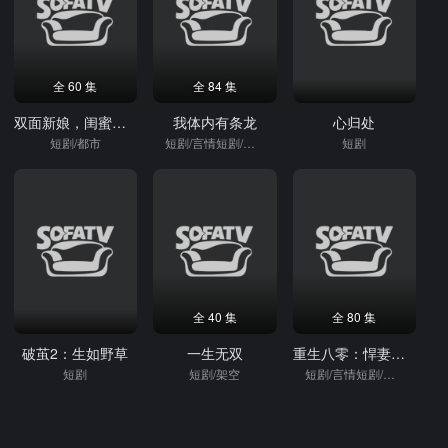
全 60 集
全 84 集
双面新娘，闺蜜的身份迷局
我体内有条龙
心归处
短剧/都市
短剧/言情短剧/架空
短剧
全 40 集
全 80 集
破茧2：生如野草
一生无双
重生八零：悍妻逆袭
短剧
短剧/架空
短剧/言情短剧/逆袭