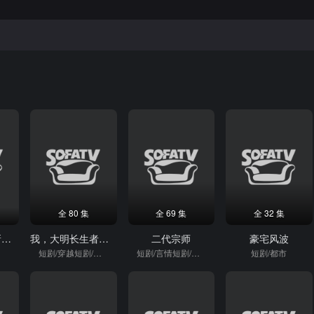
全 80 集
全 69 集
全 32 集
前尘如烟散，新梦似潮生
我，大明长生者，历经十六帝
二代宗师
豪宅风波
短剧/穿越短剧/穿越
短剧/言情短剧/逆袭
短剧/都市