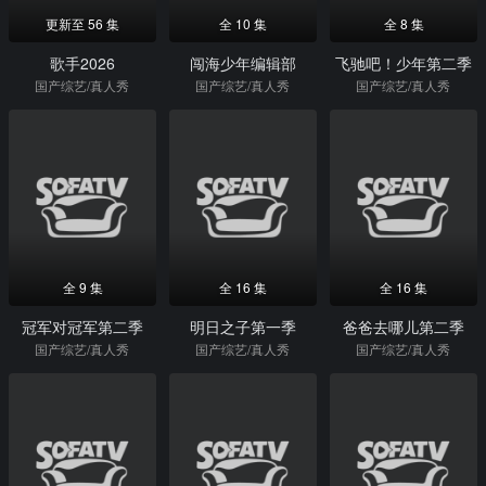
更新至 56 集
全 10 集
全 8 集
歌手2026
闯海少年编辑部
飞驰吧！少年第二季
国产综艺/真人秀
国产综艺/真人秀
国产综艺/真人秀
全 9 集
全 16 集
全 16 集
冠军对冠军第二季
明日之子第一季
爸爸去哪儿第二季
国产综艺/真人秀
国产综艺/真人秀
国产综艺/真人秀