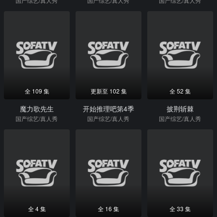
国产综艺/真人秀
国产综艺/真人秀
国产综艺/真人秀
全 109 集
更新至 102 集
全 52 集
魔力歌先生
开始推理吧第4季
披荆斩棘
国产综艺/真人秀
国产综艺/真人秀
国产综艺/真人秀
全 4 集
全 16 集
全 33 集