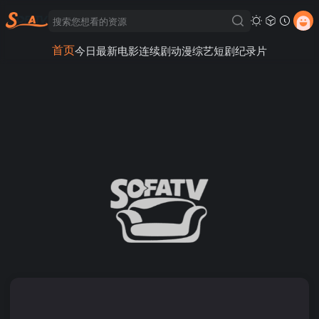
首页
今日最新
电影
连续剧
动漫
综艺
短剧
纪录片