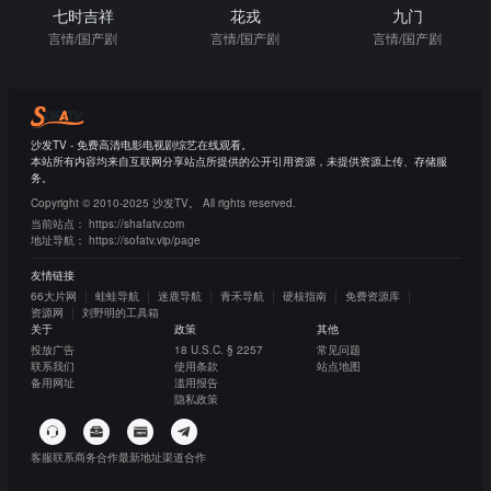
七时吉祥
花戎
九门
言情/国产剧
言情/国产剧
言情/国产剧
沙发TV - 免费高清电影电视剧综艺在线观看。
本站所有内容均来自互联网分享站点所提供的公开引用资源，未提供资源上传、存储服
务。
Copyright © 2010-2025 沙发TV。 All rights reserved.
当前站点：
https://shafatv.com
地址导航：
https://sofatv.vip/page
友情链接
66大片网
蛙蛙导航
迷鹿导航
青禾导航
硬核指南
免费资源库
资源网
刘野明的工具箱
关于
政策
其他
投放广告
18 U.S.C. § 2257
常见问题
联系我们
使用条款
站点地图
备用网址
滥用报告
隐私政策
客服联系
商务合作
最新地址
渠道合作