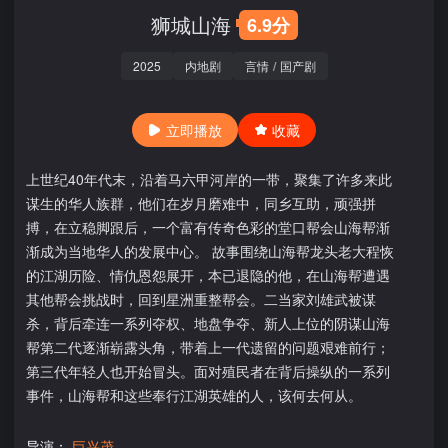
狮城山海
6.9分
2025
内地剧
言情
/
国产剧
立即播放
收藏
上世纪40年代末，沿着马六甲河岸的一带，聚集了许多来此
谋生的华人族群，他们在岁月磨难中，同乡互助，顽强拼
搏，在立稳脚跟后，一个富有传奇色彩的堂口帮会山海帮渐
渐成为当地华人的发展中心。 故事围绕山海帮龙头老大程恢
的江湖历险、情仇恩怨展开，本已退隐的他，在山海帮遭遇
其他帮会挑战时，回到星洲重整帮会。二当家刘雄武被谋
杀，背后牵连一系列夺权、地盘争夺、新人上位的阴谋山海
帮第二代逐渐崭露头角，带着上一代遗留的问题艰难前行；
第三代年轻人也开始冒头。面对殖民者在背后操纵的一系列
事件，山海帮和这些奉行江湖英雄的人，该何去何从。
导演：
巨兴茂