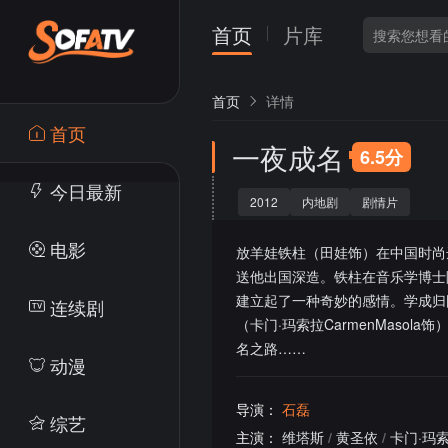
首页
片库
首页
详情
首页
一夜成名
6.5分
今日最新
2012
内地剧
剧情片
电影
放羊娃铁柱（田娃饰）在中国时尚
送他出国深造。铁柱在音乐学博士
建立起了一种奇妙的感情。学成归国
连续剧
（卡门·玛索拉CarmenMas
名之路……
动漫
导演：
石磊
综艺
主演：
维塔斯
/
黄圣依
/
卡门·玛