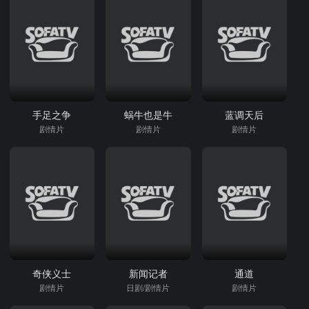
手足之争
蜗牛也是牛
蓝调天后
剧情片
剧情片
剧情片
奇侠义士
新闻记者
通道
剧情片
日剧/剧情片
剧情片