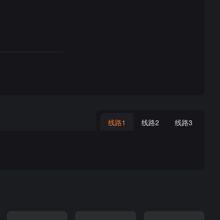
线路1
线路2
线路3