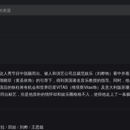
达人秀节目中脱颖而出。被人和演艺公司总裁范娱乐（刘桦饰）看中并着
隋晓菲（黄圣依饰）的引荐下，得到英国著名音乐教授的指导。同时，他
后的铁柱将有机会和世界巨星VITAS（维塔斯Vitas饰）及意大利版苏
ola饰）同台献艺，但是他质朴的情怀却和娱乐圈格格不入，使得他走上了一条
索拉
/
田娃
/
刘桦
/
王思懿