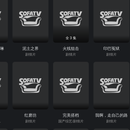
全 3 集
德琳
泥土之界
火线狙击
印巴冤狱
剧情片
剧情片
剧情片
红磨坊
完美搭档
我啊，走自己的路
剧情片
剧情片
国产综艺/剧情片
剧情片