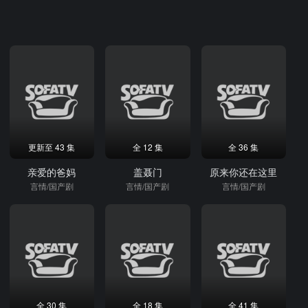
更新至 43 集
全 12 集
全 36 集
亲爱的爸妈
盖聂门
原来你还在这里
言情/国产剧
言情/国产剧
言情/国产剧
全 30 集
全 18 集
全 41 集