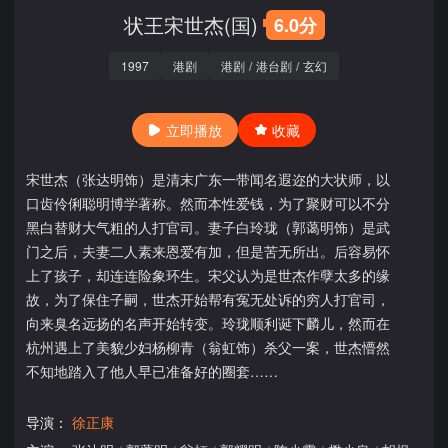
状王宋世杰(国)
6.0分
1997
港剧
港剧
/
港台剧
/
玄幻
立即播放
收藏
宋世杰（张达明饰）是清末广东一带闻名遐迩的大状师，以
口齿伶俐聪明博学著称。然而本性爱钱，为了聚财可以不分
黑白替财大气粗的人打官司。妻子白玲珑（郭蔼明饰）是武
门之后，夫妻二人素来恩爱有加，但是苦无所出。后容易怀
上了孩子，却连连险象环生。宋父认为是世杰作孽太多的缘
故，为了保住子嗣，世杰开始帮有冤无处诉的穷人打官司，
向来臭名远扬的名声开始转变。玲珑顺利诞下麟儿，然而在
杭州遇上了美貌少妇杨柳青（翁虹饰）杀父一案，世杰懵然
不知地踏入了他人早已准备好的圈套……
导演：
徐正康