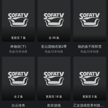
更新至 7 集
全 39 集
终物语(下)
彩云国物语第2季
狼的孩子雨和雪
热血/日本动漫
热血/日本动漫
热血/日本动漫
全 2 集
更新至 18 集
更新至 5 集
出云传奇
欺诈游戏
乙女游戏世界对路人角色很不友好第2季